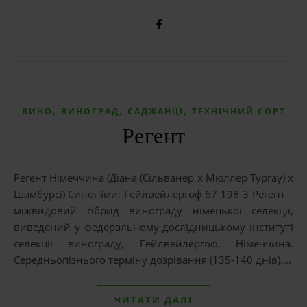
,
,
,
ВИНО
ВИНОГРАД
САДЖАНЦІ
ТЕХНІЧНИЙ СОРТ
Регент
Регент Німеччина (Діана (Сільванер x Мюллер Тургау) x
Шамбурсі) Синоніми: Гейлвейлергоф 67-198-3 Регент –
міжвидовий гібрид винограду німецької селекції,
виведений у федеральному дослідницькому інституті
селекції винограду, Гейлвейлергоф, Німеччина.
Середньопізнього терміну дозрівання (135-140 днів).…
ЧИТАТИ ДАЛІ