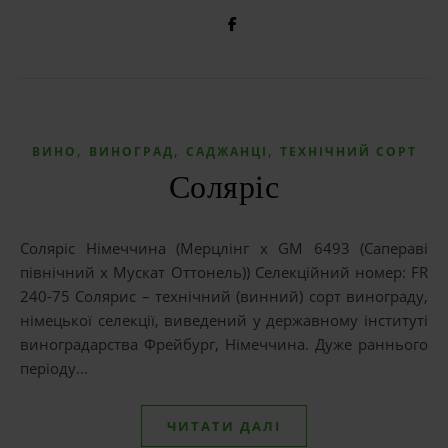
,
,
,
ВИНО
ВИНОГРАД
САДЖАНЦІ
ТЕХНІЧНИЙ СОРТ
Соляріс
Соляріс Німеччина (Мерцлінг x GM 6493 (Сапераві
північний x Мускат Оттонель)) Селекційний номер: FR
240-75 Солярис – технічний (винний) сорт винограду,
німецької селекції, виведений у державному інституті
виноградарства Фрейбург, Німеччина. Дуже раннього
періоду…
ЧИТАТИ ДАЛІ