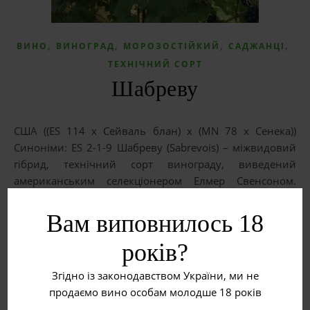
,
,
,
,
ВИНО
ВИНОГРАД
МОРОЗОСТІЙКИЙ
САДЖАНЦІ
ТЕХНІЧНИЙ СОРТ
Шабреву
США ((ES 114 x Сейваль блан) x (MN 78 x Сенека))
Синоніми: ES 2-1-9 Шабреву (Sabrevois) – міжвидовий
гібрид, технічний сорт винограду, виведений
американським селекціонером Елмер Свенсоном.
Поширений в регіонах США і Канади…
Вам виповнилось 18
ЧИТАТИ ДАЛІ
років?
Згідно із законодавством України, ми не
продаємо вино особам молодше 18 років