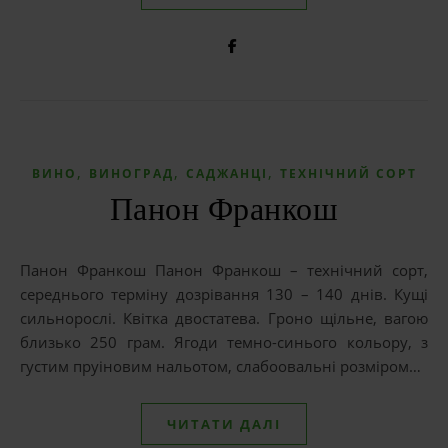
,
,
,
ВИНО
ВИНОГРАД
САДЖАНЦІ
ТЕХНІЧНИЙ СОРТ
Панон Франкош
Панон Франкош Панон Франкош – технічний сорт,
середнього терміну дозрівання 130 – 140 днів. Кущі
сильнорослі. Квітка двостатева. Гроно щільне, вагою
близько 250 грам. Ягоди темно-синього кольору, з
густим пруіновим нальотом, слабоовальні розміром…
ЧИТАТИ ДАЛІ