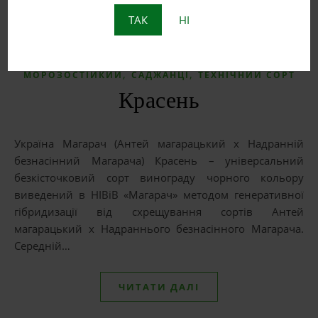
ТАК
НІ
,
,
,
БЕЗКІСТОЧКОВИЙ
ВИНО
ВИНОГРАД
,
,
МОРОЗОСТІЙКИЙ
САДЖАНЦІ
ТЕХНІЧНИЙ СОРТ
Красень
Україна Магарач (Антей магарацький х Надранній
безнасінний Магарача) Красень – універсальний
безкісточковий сорт винограду чорного кольору
виведений в НІВіВ «Магарач» методом генеративної
гібридизації від схрещування сортів Антей
магарацький х Надраннього безнасінного Магарача.
Середній…
ЧИТАТИ ДАЛІ