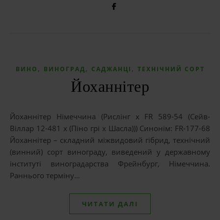
,
,
,
ВИНО
ВИНОГРАД
САДЖАНЦІ
ТЕХНІЧНИЙ СОРТ
Йоханнітер
Йоханнітер Німеччина (Рислінг x FR 589-54 (Сейв-
Віллар 12-481 x (Піно грі x Шасла))) Синонім: FR-177-68
Йоханнітер – складний міжвидовий гібрид, технічний
(винний) сорт винограду, виведений у державному
інституті виноградарства Фрейнбург, Німеччина.
Раннього терміну…
ЧИТАТИ ДАЛІ