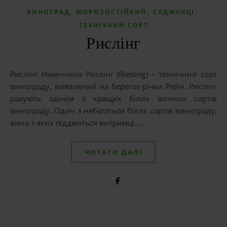
,
,
,
ВИНОГРАД
МОРОЗОСТІЙКИЙ
САДЖАНЦІ
ТЕХНІЧНИЙ СОРТ
Рислінг
Рислінг Німеччина Рислінг (Riesling) – технічний сорт
винограду, виявлений на берегах річки Рейн. Рислінг
рахують одним з кращих білих винних сортів
винограду. Один з небагатьох білих сортів винограду,
вина з яких піддаються витримці.…
ЧИТАТИ ДАЛІ