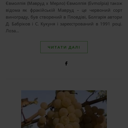
Євмолпія (Мавруд х Мерло) Євмолпія (Evmolpia) також
відома як фракійській Мавруд – це червоний сорт
винограду, був створений в Пловдіві, Болгарія автори
Д. Бабріков і С. Кукуня і зареєстрований в 1991 році.
Лоза…
ЧИТАТИ ДАЛІ