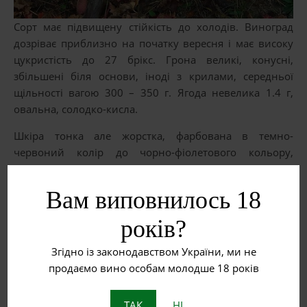
Сорт має підвищену стійкість до холодів. Виноград
дозріває приблизно на початку вересня і має високу
цукристість до 27 брікс. Грона великі, конусні,
збільшені біля основи, іноді з крилами, середньої
щільності вагою 300 – 350 г. Ягода невелика 1.4 г,
овальна, солодко-кисла.
Шкіра тонка але жорстка, фарбована в темно-
червоний колір до чорно-фіолетового кольору,
покрита воскових пруїном. М’якоть соковита, з
нейтральним смаком.
Вам виповнилось 18
З сорту Євмолпія виробляють якісні червоні вина.
років?
Вони швидко дозрівають і питабельні вже через рік
після збору врожаю. Вина мають щільний рубіновий
Згідно із законодавством України, ми не
червоний колір, слабкий фруктовий аромат і
продаємо вино особам молодше 18 років
гармонійний смак. Сорт культивують в Австралії та
США
ТАК
НІ