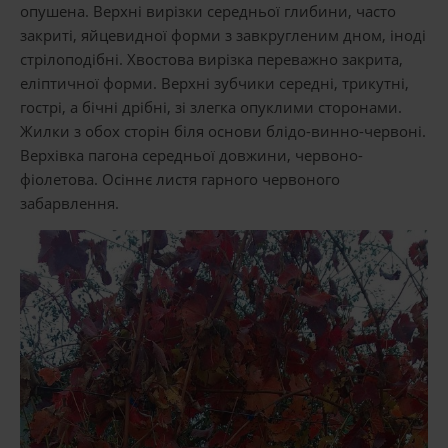
опушена. Верхні вирізки середньої глибини, часто
закриті, яйцевидної форми з завкругленим дном, іноді
стрілоподібні. Хвостова вирізка переважно закрита,
еліптичної форми. Верхні зубчики середні, трикутні,
гострі, а бічні дрібні, зі злегка опуклими сторонами.
Жилки з обох сторін біля основи блідо-винно-червоні.
Верхівка пагона середньої довжини, червоно-
фіолетова. Осіннє листя гарного червоного
забарвлення.