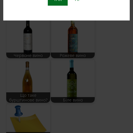
Схоже:
Червоне вино
Рожеве вино
Що таке
бурштинове вино?
Біле вино