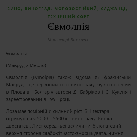
,
,
,
,
ВИНО
ВИНОГРАД
МОРОЗОСТІЙКИЙ
САДЖАНЦІ
ТЕХНІЧНИЙ СОРТ
Євмолпія
до Євмолпія
Коментарі Вимкнено
Євмолпія
(Мавруд х Мерло)
Євмолпія (Evmolpia) також відома як фракійській
Мавруд – це червоний сорт винограду, був створений
в Пловдіві, Болгарія автори Д. Бабріков і С. Кукуня і
зареєстрований в 1991 році.
Лоза має помірній и сильний ріст. З 1 гектара
отримуються 5000 – 5500 кг. винограду. Квітка
двостатеві. Лист середньої величини, 5-лопатевий,
верхня сторона слабо-сітчасто-зморшкувата, нижня