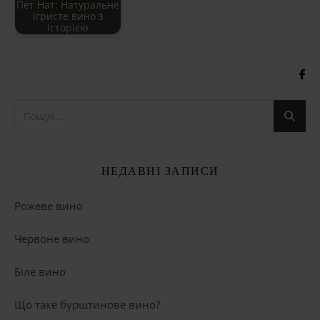
Пет Нат: Натуральне
ігристе вино з
історією
НЕДАВНІ ЗАПИСИ
Рожеве вино
Червоне вино
Біле вино
Що таке бурштинове вино?