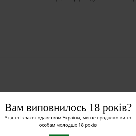
101-14) x Гольдріслінг) за іншими даними (Оберлин 595 x Голь
Вам виповнилось 18 років?
ne Kuhlmann в інституті Оберлин в Ельзасі.…
Згідно із законодавством України, ми не продаємо вино
особам молодше 18 років