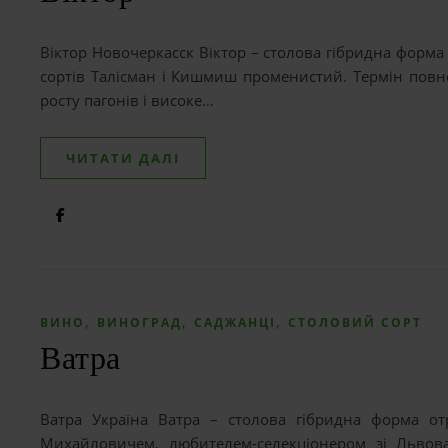
Віктор Новочеркасск Віктор – столова гібридна форм
сортів Талісман і Кишмиш променистий. Термін повно
росту пагонів і високе…
ЧИТАТИ ДАЛІ
,
,
,
ВИНО
ВИНОГРАД
САДЖАНЦІ
СТОЛОВИЙ СОРТ
Ватра
Ватра Україна Ватра – столова гібридна форма о
Михайловичем, любителем-селекціонером зі Львова