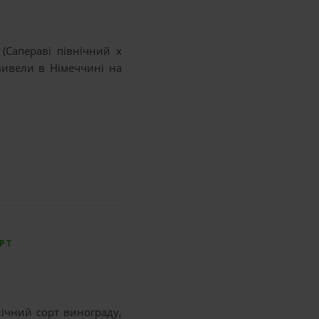
(Сапераві північний x
вивели в Німеччині на
РТ
нічний сорт винограду,