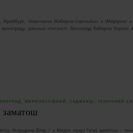
 Фрейбург, Німеччина (Каберне-Совіньйон x (Мерцлінг x 
 винограду, ранньої стиглості. Виноград Каберне Кортис 
,
,
,
ИНОГРАД
МОРОЗОСТІЙКИЙ
САДЖАНЦІ
ТЕХНІЧНИЙ СО
і заматош
матош Угорщина (Егер 1 x Медок нуар) Гечеі заматош – тех