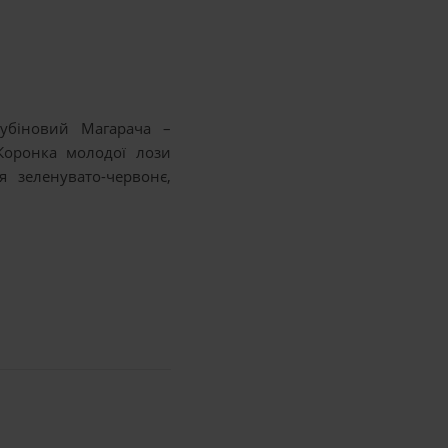
Рубіновий Магарача –
 Коронка молодої лози
 зеленувато-червонє,