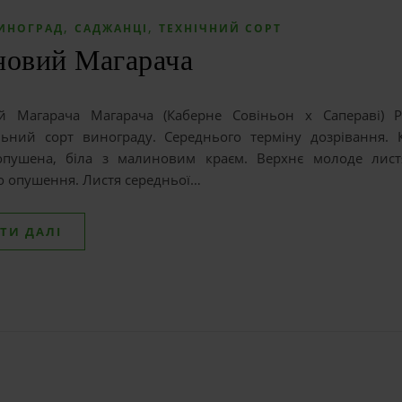
,
,
ИНОГРАД
САДЖАНЦІ
ТЕХНІЧНИЙ СОРТ
новий Магарача
й Магарача Магарача (Каберне Совіньон x Сапераві) 
льний сорт винограду. Середнього терміну дозрівання.
пушена, біла з малиновим краєм. Верхнє молоде листя
о опушення. Листя середньої…
ТИ ДАЛІ