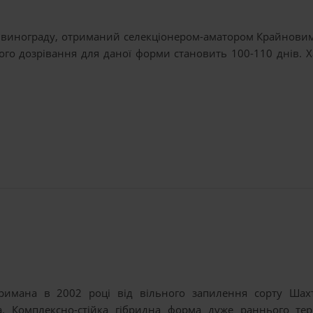
а винограду, отриманий селекціонером-аматором Крайновим
го дозрівання для даної форми становить 100-110 днів. Х
тримана в 2002 році від вільного запилення сорту Шах
. Комплексно-стійка гібридна форма дуже раннього терм