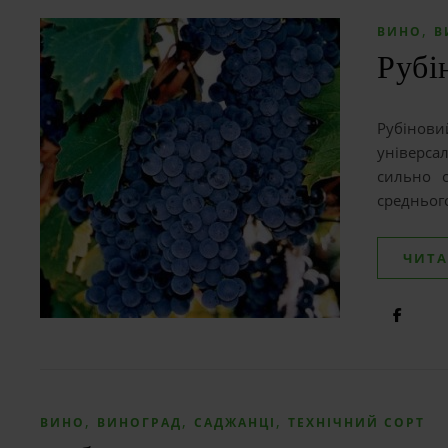
,
ВИНО
В
Рубі
Рубінови
універса
сильно о
средньог
ЧИТА
,
,
,
ВИНО
ВИНОГРАД
САДЖАНЦІ
ТЕХНІЧНИЙ СОРТ