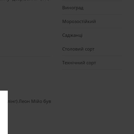
Виноград
Морозостійкий
Саджанці
Столовий сорт
Технічний сорт
дріслінг) Леон Мійо був