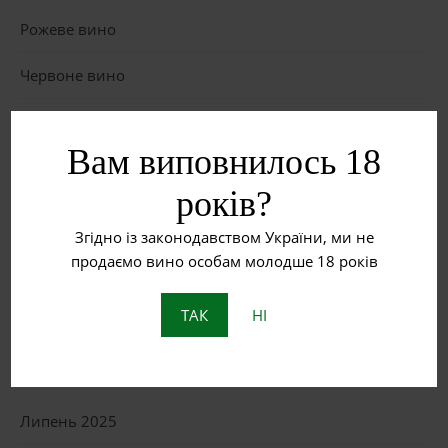
Рожеве вино
Червоне вино
Біле вино
Вам виповнилось 18
Що таке бурштинове вино?
років?
Пет Нат: Натуральне ігристе вино з історією
Згідно із законодавством України, ми не
продаємо вино особам молодше 18 років
ОСТАННІ КОМЕНТАРІ
ТАК
НІ
АРХІВИ
Липень 2025