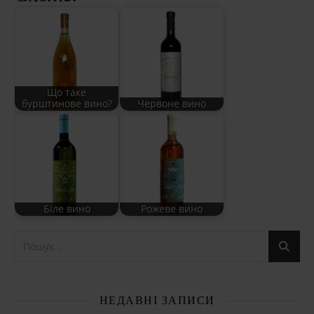
Що таке
бурштинове вино?
Червоне вино
Біле вино
Рожеве вино
НЕДАВНІ ЗАПИСИ