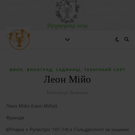
,
,
,
ВИНО
ВИНОГРАД
САДЖАНЦІ
ТЕХНІЧНИЙ СОРТ
Леон Мійо
до Леон Мійо
Коментарі Вимкнено
Леон Мійо (Leon Millot)
Франція
((Ріпаріа x Рупестріс 101-14) x Гольдріслінг) за іншими