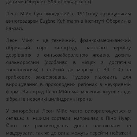
даними (Оберлин 595 x Гольдріслінг)
Леон Мійо був виведений в 1911году французьким
виноградарем Eugène Kuhlmann в інституті Оберлин в
Ельзасі.
Леон Мійо – це технічний, франко-американский
гібридный сорт винограду, раннього терміну
дозрівання з синьозабарвленою ягодою, досить
сильнорослий (особливо в місцях з достатнім
зволоженням) і стійкий до морозу (- 30 ° С) та
грибкових захворювань. Чудово підходить для
вирощування в прохолодних регіонах в неукривній
формі. Виноград Леон Мійо має маленькі круглі ягоди
зібрані в невеликі циліндричні грона.
У виноробстві Леон Мійо часто використовується в
сепажах з іншими сортами, наприклад з Піно Нуар.
Його не рекомендують довго настоювати та
мацерувати, так як до вина можуть перейти небажані