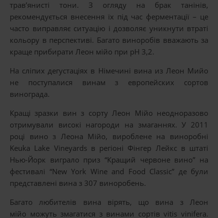
трав’янисті тони. З огляду на брак танінів,
рекомендується внесення їх під час ферментації – це
часто виправляє ситуацію і дозволяє уникнути втраті
кольору в перспективі. Багато виноробів вважають за
краще прибирати Леон мійо при рН 3,2.
На сліпих дегустаціях в Німечині вина из Леон Мийо
не поступалися винам з европейских сортов
винограда.
Кращі зразки вин з сорту Леон Мійо неодноразово
отримували високі нагороди на змаганнях. У 2011
році вино з Леона Мійо, вироблене на виноробні
Keuka Lake Vineyards в регіоні Фінгер Лейкс в штаті
Нью-Йорк виграло приз “Кращий червоне вино” на
фестивалі “New York Wine and Food Classic” де були
представлені вина з 307 виноробень.
Багато любителів вина вірять, що вина з Леон
мійо можуть змагатися з винами сортів vitis vinifera.