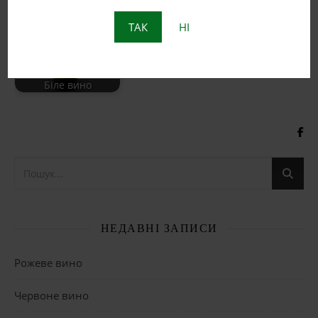
ТАК
НІ
Біле вино
НЕДАВНІ ЗАПИСИ
Рожеве вино
Червоне вино