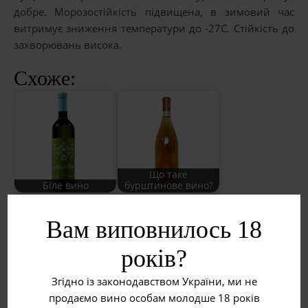
добре. Морозостійкість підвищена, в зимовий час
витримує зниження температури до -27С. Стійкість до
захворювань висока.
Схоже:
Що таке
Біле вино
бурштинове вино?
Вам виповнилось 18
років?
Згідно із законодавством України, ми не
Червоне вино
Рожеве вино
продаємо вино особам молодше 18 років