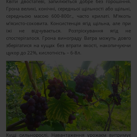
Квіти двостатеві, запилюється добре без горошіння.
Грона великі, конічні, середньої щільності або щільні,
середньою масою 600-800г., часто крилаті. М’якоть
м’ясисто-соковита. Консистенція ягід щільна, але при
їжі не відчувається. Розтріскування ягід не
спостерігалося. Грона винограду Ватра можуть довго
зберігатися на кущах без втрати якості, накопичуючи
цукор до 22%, кислотність – 6-8л.
Кущі сильнорослі. Навантаження урожаєм витримує