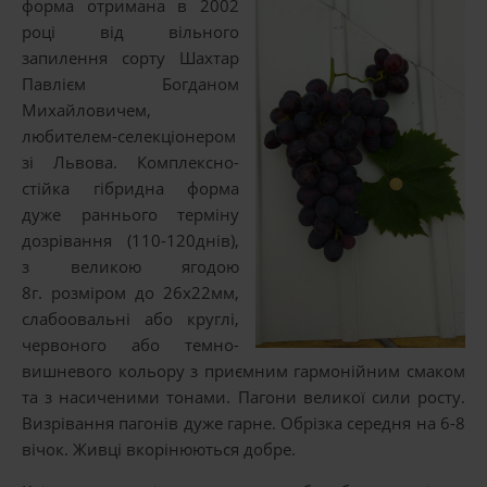
форма отримана в 2002
році від вільного
запилення сорту Шахтар
Павлієм Богданом
Михайловичем,
любителем-селекціонером
зі Львова. Комплексно-
стійка гібридна форма
дуже раннього терміну
дозрівання (110-120днів),
з великою ягодою
8г. розміром до 26х22мм,
слабоовальні або круглі,
червоного або темно-
вишневого кольору з приємним гармонійним смаком
та з насиченими тонами. Пагони великої сили росту.
Визрівання пагонів дуже гарне. Обрізка середня на 6-8
вічок. Живці вкорінюються добре.