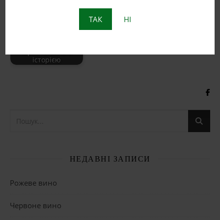
ТАК
НІ
Пет Нат: Натуральне
ігристе вино з
історією
НЕДАВНІ ЗАПИСИ
Рожеве вино
Червоне вино