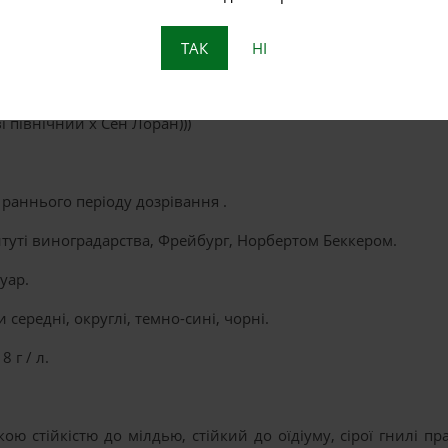
до Барон
Коментарі Вимкнено
ТАК
НІ
і північний x Сен Лоран)))
раннього періоду дозрівання .
итуті виноградарства, Фрейбург, Норбертом Беккером.
уар.
 середні, округлі, темно-сині, чорні.
 г / л.
ою стійкістю до мілдью, стійкий до оїдіуму, сірої гнилі п