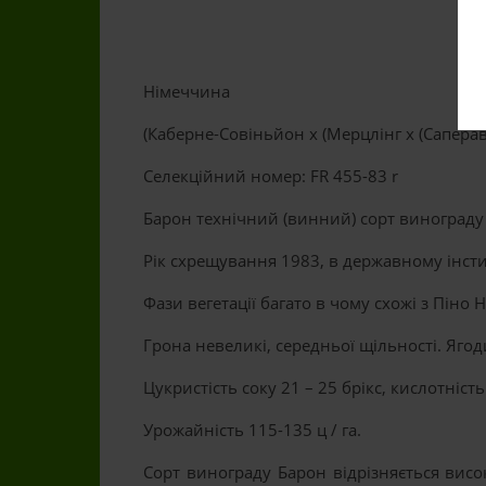
Німеччина
(Каберне-Совіньйон x (Мерцлінг x (Саперав
Селекційний номер: FR 455-83 r
Барон технічний (винний) сорт винограду 
Рік схрещування 1983, в державному інст
Фази вегетації багато в чому схожі з Піно Н
Грона невеликі, середньої щільності. Ягоди
Цукристість соку 21 – 25 брікс, кислотність 8
Урожайність 115-135 ц / га.
Сорт винограду Барон відрізняється висок