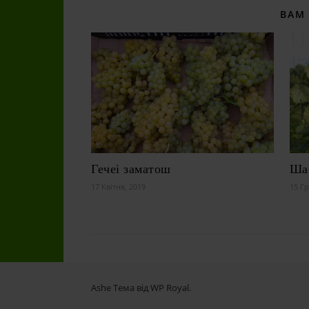
ВАМ
Гечеі заматош
Ша
17 Квітня, 2019
15 Гр
Ashe Тема від
WP Royal
.