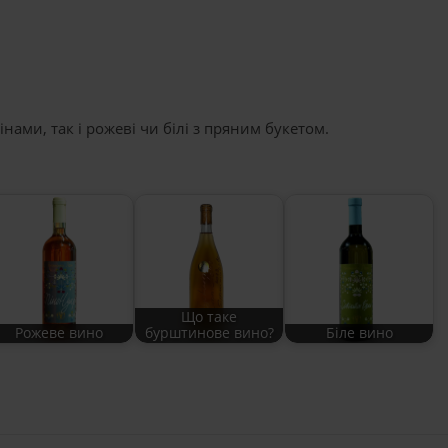
нами, так і рожеві чи білі з пряним букетом.
Що таке
Рожеве вино
бурштинове вино?
Біле вино