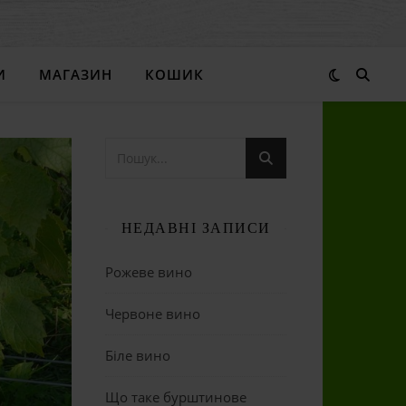
И
МАГАЗИН
КОШИК
НЕДАВНІ ЗАПИСИ
Рожеве вино
Червоне вино
Біле вино
Що таке бурштинове