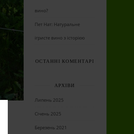
вино?
Пет Нат: Натуральне
ігристе вино з історією
ОСТАННІ КОМЕНТАРІ
АРХІВИ
Липень 2025
Січень 2025
Березень 2021