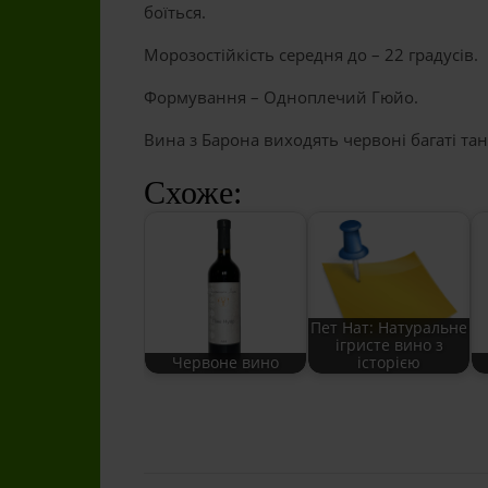
боїться.
Морозостійкість середня до – 22 градусів.
Формування – Одноплечий Гюйо.
Вина з Барона виходять червоні багаті тані
Схоже:
Пет Нат: Натуральне
ігристе вино з
Червоне вино
історією