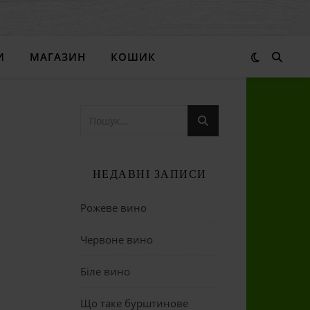
И
МАГАЗИН
КОШИК
НЕДАВНІ ЗАПИСИ
Рожеве вино
Червоне вино
Біле вино
Що таке бурштинове