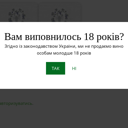
Вам виповнилось 18 років?
Що таке
бурштинове вино?
Червоне вино
Згідно із законодавством України, ми не продаємо вино
особам молодше 18 років
ТАК
НІ
ЗАЛИШИТИ ВІДПОВІДЬ
авторизуватись
.