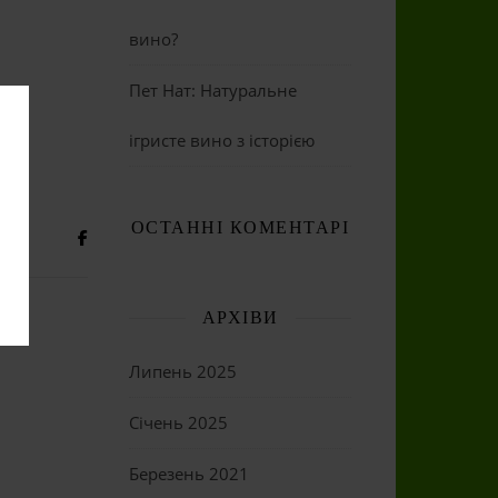
вино?
Пет Нат: Натуральне
ігристе вино з історією
ОСТАННІ КОМЕНТАРІ
АРХІВИ
Липень 2025
Січень 2025
Березень 2021