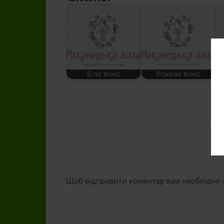
Біле вино
Рожеве вино
Щоб відправити коментар вам необхідно