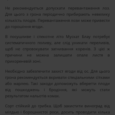
Не рекомендується допускати перевантаження лоз.
Для цього з грона періодично прибирають невелику
кількість плодів. Перевантаження лози може привести
до горошіння ягоди.
В посушливе і спекотне літо Мускат Блау потребує
систематичного поливу, але слід уникати переливів,
щоб не спровокувати загнивання коренів. З цієї ж
причини не можна залишати опале листя в
прикореневій зоні.
Необхідно забезпечити захист ягоди від ос. Для цього
грона рекомендується вкривати спеціальними сітками
або марлею. Такі заходи допоможуть вберегти плоди
від пошкоджень і бродіння, які можуть стати
результатом нальотів комах.
Сорт стійкий до грибка. Щоб захистити виноград від
мілдью і борошнистої роси, досить проводити кілька