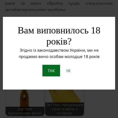
разів за сезон обробку кущів спеціальними
антибактеріальними засобами.
Морозостійкість – 26
Вам виповнилось 18
Схоже:
років?
Згідно із законодавством України, ми не
продаємо вино особам молодше 18 років
ТАК
НІ
Біле вино
Червоне вино
Пет Нат: Натуральне
Що таке
ігристе вино з
бурштинове вино?
історією