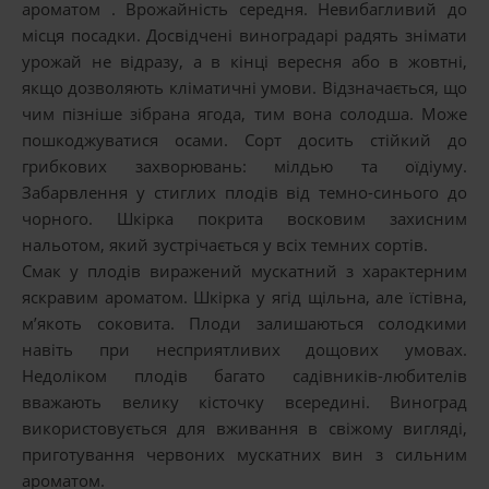
ароматом . Врожайність середня. Невибагливий до
місця посадки. Досвідчені виноградарі радять знімати
урожай не відразу, а в кінці вересня або в жовтні,
якщо дозволяють кліматичні умови. Відзначається, що
чим пізніше зібрана ягода, тим вона солодша. Може
пошкоджуватися осами. Сорт досить стійкий до
грибкових захворювань: мілдью та оїдіуму.
Забарвлення у стиглих плодів від темно-синього до
чорного. Шкірка покрита восковим захисним
нальотом, який зустрічається у всіх темних сортів.
Смак у плодів виражений мускатний з характерним
яскравим ароматом. Шкірка у ягід щільна, але їстівна,
м’якоть соковита. Плоди залишаються солодкими
навіть при несприятливих дощових умовах.
Недоліком плодів багато садівників-любителів
вважають велику кісточку всередині. Виноград
використовується для вживання в свіжому вигляді,
приготування червоних мускатних вин з сильним
ароматом.