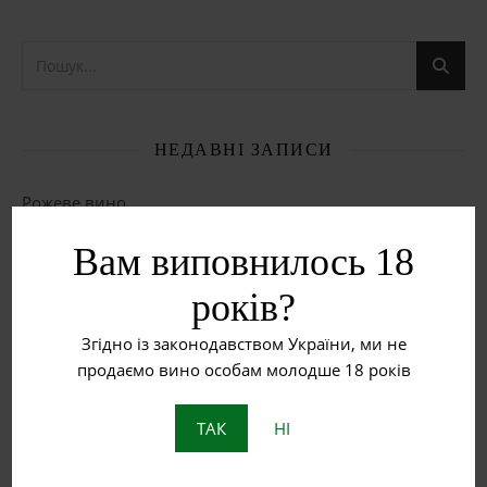
НЕДАВНІ ЗАПИСИ
Рожеве вино
Вам виповнилось 18
Червоне вино
років?
Біле вино
Згідно із законодавством України, ми не
Що таке бурштинове вино?
продаємо вино особам молодше 18 років
Пет Нат: Натуральне ігристе вино з історією
ТАК
НІ