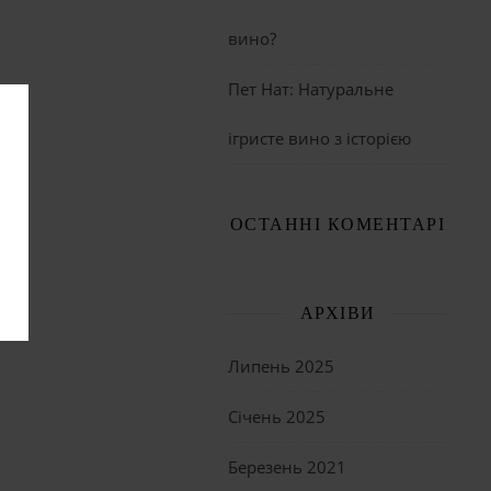
вино?
Пет Нат: Натуральне
ігристе вино з історією
ОСТАННІ КОМЕНТАРІ
АРХІВИ
Липень 2025
Січень 2025
Березень 2021