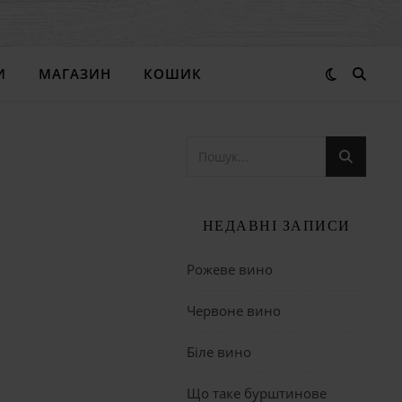
И
МАГАЗИН
КОШИК
НЕДАВНІ ЗАПИСИ
Рожеве вино
Червоне вино
Біле вино
Що таке бурштинове