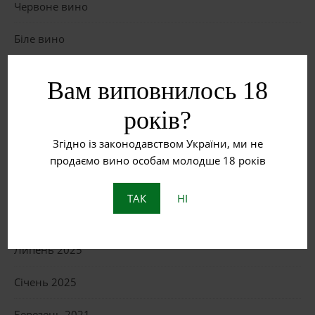
Червоне вино
Біле вино
Що таке бурштинове вино?
Вам виповнилось 18
Пет Нат: Натуральне ігристе вино з історією
років?
Згідно із законодавством України, ми не
ОСТАННІ КОМЕНТАРІ
продаємо вино особам молодше 18 років
ТАК
НІ
АРХІВИ
Липень 2025
Січень 2025
Березень 2021