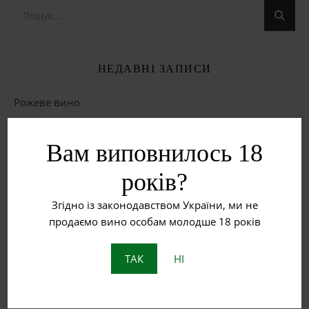
НЕДАВНІ ЗАПИСИ
Рожеве вино
Червоне вино
Вам виповнилось 18
Біле вино
років?
Що таке бурштинове вино?
Згідно із законодавством України, ми не
продаємо вино особам молодше 18 років
Пет Нат: Натуральне ігристе вино з історією
ТАК
НІ
ОСТАННІ КОМЕНТАРІ