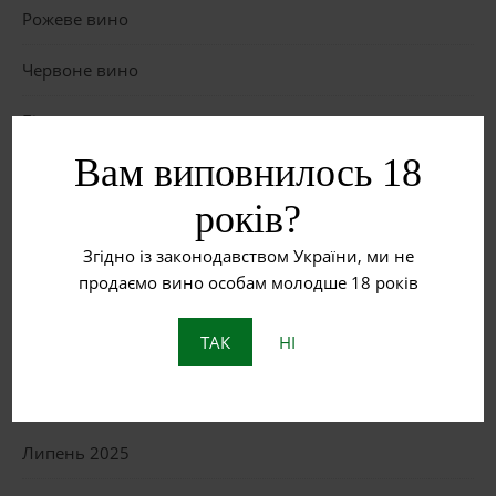
Рожеве вино
Червоне вино
Біле вино
Вам виповнилось 18
Що таке бурштинове вино?
років?
Пет Нат: Натуральне ігристе вино з історією
Згідно із законодавством України, ми не
продаємо вино особам молодше 18 років
ОСТАННІ КОМЕНТАРІ
ТАК
НІ
АРХІВИ
Липень 2025