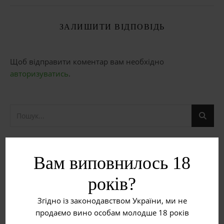
ЗАЛИШИТИ ВІДПОВІДЬ
Щоб відправити коментар вам необхідно
авторизуватись
.
НЕДАВНІ ЗАПИСИ
Вам виповнилось 18
Рожеве вино
років?
Згідно із законодавством України, ми не
Червоне вино
продаємо вино особам молодше 18 років