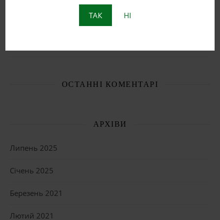
Біле вино
ТАК
НІ
Що таке бурштинове вино?
Пет Нат: Натуральне ігристе вино з історією
ОСТАННІ КОМЕНТАРІ
АРХІВИ
Липень 2025
Січень 2025
Березень 2021
Лютий 2021