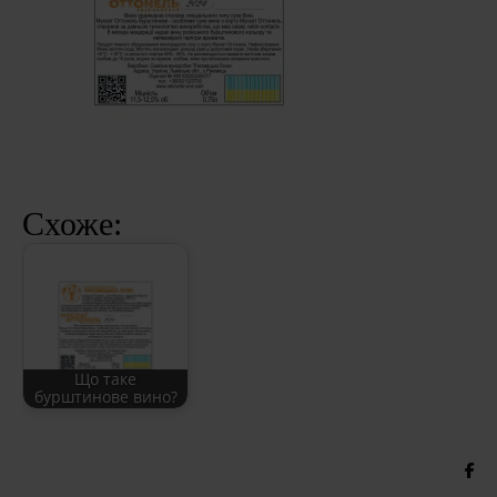
Схоже:
Що таке
бурштинове вино?