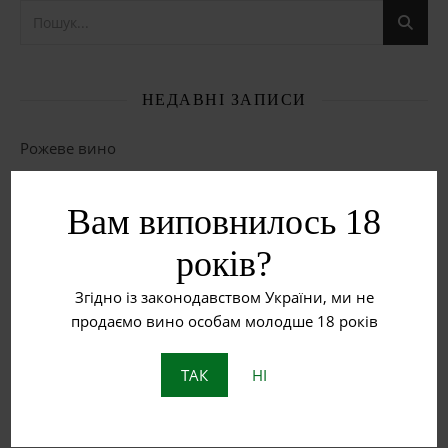
НЕДАВНІ ЗАПИСИ
Рожеве вино
Червоне вино
Вам виповнилось 18
Біле вино
років?
Що таке бурштинове вино?
Згідно із законодавством України, ми не
продаємо вино особам молодше 18 років
Пет Нат: Натуральне ігристе вино з історією
ТАК
НІ
ОСТАННІ КОМЕНТАРІ