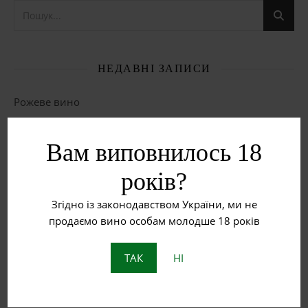
НЕДАВНІ ЗАПИСИ
Рожеве вино
Червоне вино
Вам виповнилось 18
Біле вино
років?
Що таке бурштинове вино?
Згідно із законодавством України, ми не
продаємо вино особам молодше 18 років
Пет Нат: Натуральне ігристе вино з історією
ТАК
НІ
ОСТАННІ КОМЕНТАРІ