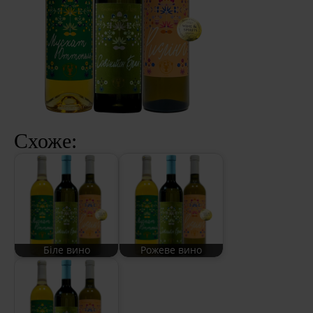
Схоже:
Біле вино
Рожеве вино