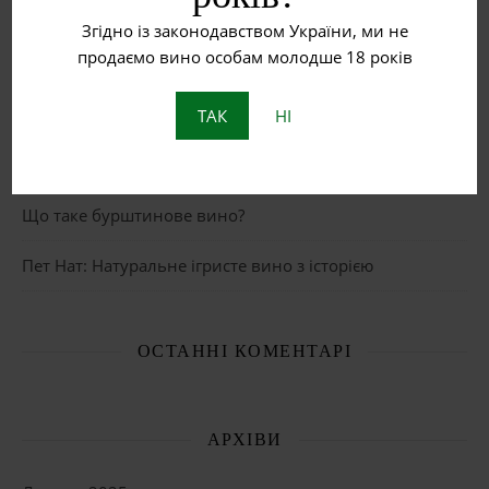
НЕДАВНІ ЗАПИСИ
Згідно із законодавством України, ми не
продаємо вино особам молодше 18 років
Рожеве вино
Червоне вино
ТАК
НІ
Біле вино
Що таке бурштинове вино?
Пет Нат: Натуральне ігристе вино з історією
ОСТАННІ КОМЕНТАРІ
АРХІВИ