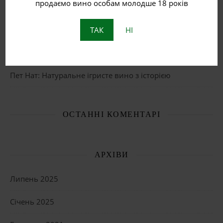
продаємо вино особам молодше 18 років
Червоне вино
Біле вино
ТАК
НІ
Що таке бурштинове вино?
Пет Нат: Натуральне ігристе вино з історією
ОСТАННІ КОМЕНТАРІ
АРХІВИ
Липень 2025
Січень 2025