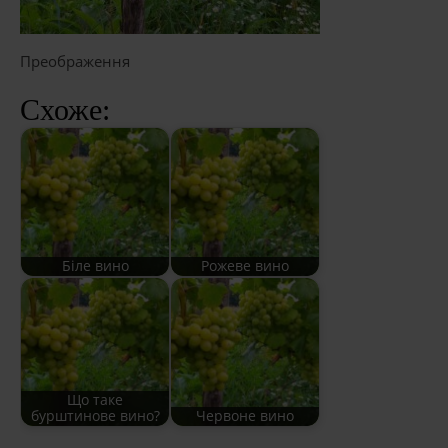
Преображення
Схоже:
Біле вино
Рожеве вино
Що таке
бурштинове вино?
Червоне вино