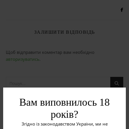
ЗАЛИШИТИ ВІДПОВІДЬ
Щоб відправити коментар вам необхідно
авторизуватись
.
Вам виповнилось 18
НЕДАВНІ ЗАПИСИ
років?
Рожеве вино
Згідно із законодавством України, ми не