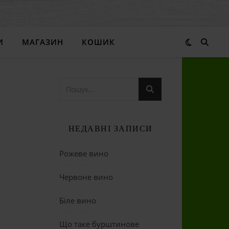
И
МАГАЗИН
КОШИК
НЕДАВНІ ЗАПИСИ
Рожеве вино
Червоне вино
Біле вино
Що таке бурштинове