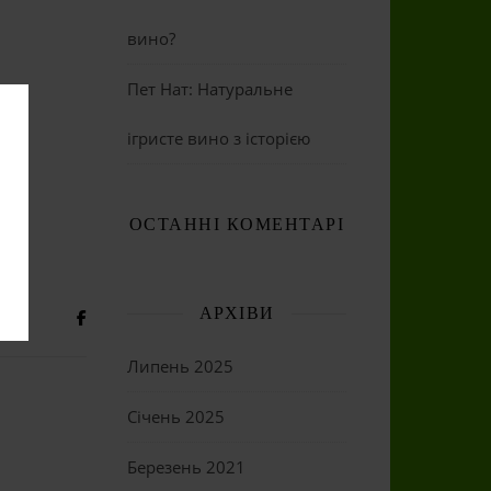
вино?
Пет Нат: Натуральне
ігристе вино з історією
ОСТАННІ КОМЕНТАРІ
АРХІВИ
Липень 2025
Січень 2025
Березень 2021