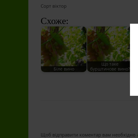
Сорт віктор
Схоже:
Що таке
Біле вино
бурштинове вино?
Щоб відправити коментар вам необхідно