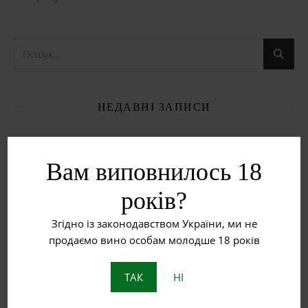
НЕДАВНІ ЗАПИСИ
Рожеве вино
Вам виповнилось 18
Червоне вино
років?
Біле вино
Згідно із законодавством України, ми не
Що таке бурштинове вино?
продаємо вино особам молодше 18 років
Пет Нат: Натуральне ігристе вино з історією
ТАК
НІ