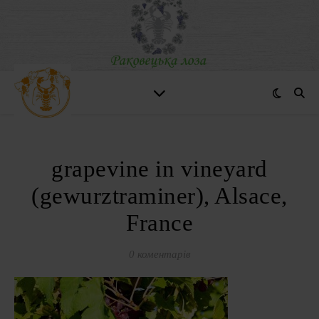
grapevine in vineyard
(gewurztraminer), Alsace,
France
0 коментарів