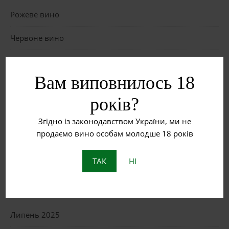
Рожеве вино
Червоне вино
Біле вино
Вам виповнилось 18
Що таке бурштинове вино?
років?
Пет Нат: Натуральне ігристе вино з історією
Згідно із законодавством України, ми не
продаємо вино особам молодше 18 років
ОСТАННІ КОМЕНТАРІ
ТАК
НІ
АРХІВИ
Липень 2025