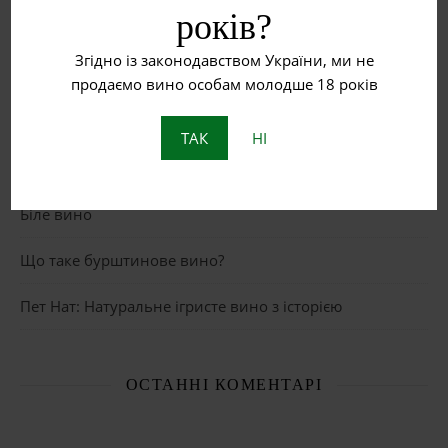
років?
Згідно із законодавством України, ми не
НЕДАВНІ ЗАПИСИ
продаємо вино особам молодше 18 років
Рожеве вино
ТАК
НІ
Червоне вино
Біле вино
Що таке бурштинове вино?
Пет Нат: Натуральне ігристе вино з історією
ОСТАННІ КОМЕНТАРІ