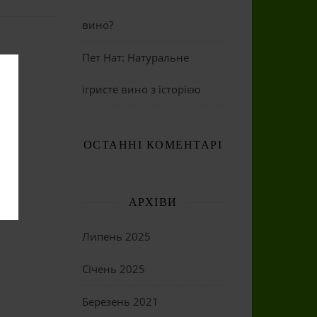
вино?
Пет Нат: Натуральне
ігристе вино з історією
ОСТАННІ КОМЕНТАРІ
АРХІВИ
Липень 2025
Січень 2025
Березень 2021