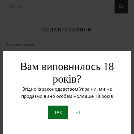
НЕДАВНІ ЗАПИСИ
Рожеве вино
Червоне вино
Вам виповнилось 18
Біле вино
років?
Що таке бурштинове вино?
Згідно із законодавством України, ми не
продаємо вино особам молодше 18 років
Пет Нат: Натуральне ігристе вино з історією
ТАК
НІ
ОСТАННІ КОМЕНТАРІ