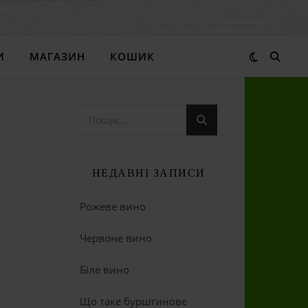
И
МАГАЗИН
КОШИК
НЕДАВНІ ЗАПИСИ
Рожеве вино
Червоне вино
Біле вино
Що таке бурштинове