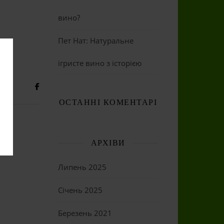
вино?
Пет Нат: Натуральне
ігристе вино з історією
ОСТАННІ КОМЕНТАРІ
АРХІВИ
Липень 2025
Січень 2025
Березень 2021