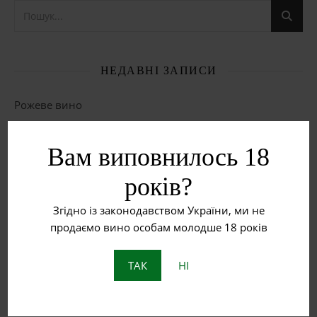
НЕДАВНІ ЗАПИСИ
Рожеве вино
Червоне вино
Вам виповнилось 18
Біле вино
років?
Що таке бурштинове вино?
Згідно із законодавством України, ми не
продаємо вино особам молодше 18 років
Пет Нат: Натуральне ігристе вино з історією
ТАК
НІ
ОСТАННІ КОМЕНТАРІ