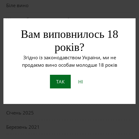
Біле вино
Що таке бурштинове вино?
Вам виповнилось 18
Пет Нат: Натуральне ігристе вино з історією
років?
Згідно із законодавством України, ми не
ОСТАННІ КОМЕНТАРІ
продаємо вино особам молодше 18 років
ТАК
НІ
АРХІВИ
Липень 2025
Січень 2025
Березень 2021