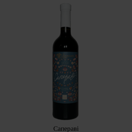
Сапераві