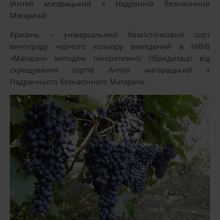
(Антей магарацький х Надранній безнасінний
Магарача)
Красень – універсальний безкісточковий сорт
винограду чорного кольору виведений в НІВіВ
«Магарач» методом генеративної гібридизації від
схрещування сортів Антей магарацький х
Надраннього безнасінного Магарача.