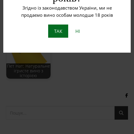
Згідно із законодавством України, ми не
продаємо вино особам молодше 18 років
Що таке
ТАК
НІ
бурштинове вино?
Рожеве вино
Пет Нат: Натуральне
ігристе вино з
історією