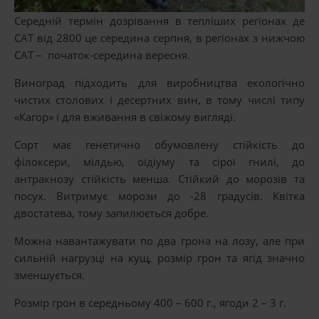
Середній термін дозрівання в тепліших регіонах де
САТ від 2800 це середина серпня, в регіонах з нижчою
САТ – початок-середина вересня.
Виноград підходить для виробництва екологічно
чистих столових і десертних вин, в тому числі типу
«Кагор» і для вживання в свіжому вигляді.
Сорт має генетично обумовлену стійкість до
філоксери, мілдью, оїдіуму та сірої гнилі, до
антракнозу стійкість менша. Стійкий до морозів та
посух. Витримує морози до -28 градусів. Квітка
двостатева, тому запилюється добре.
Можна навантажувати по два грона на лозу, але при
сильній нагрузці на кущ, розмір грон та ягід значно
зменшується.
Розмір грон в середньому 400 – 600 г., ягоди 2 – 3 г.