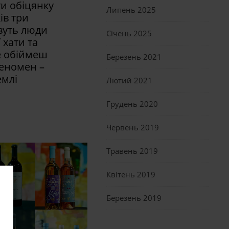
и обіцянку
Липень 2025
ів три
ивуть люди
Січень 2025
 хати та
е обіймеш
Березень 2021
еномен –
емлі
Лютий 2021
Грудень 2020
Червень 2019
Травень 2019
Квітень 2019
Березень 2019