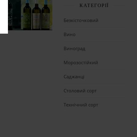
КАТЕГОРІЇ
Безкісточковий
Вино
Виноград
Морозостійкий
Саджанці
Столовий сорт
Технічний сорт