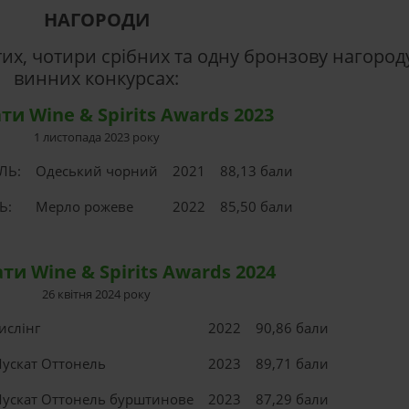
НАГОРОДИ
их, чотири срібних та одну бронзову нагоро
винних конкурсах:
ти Wine & Spirits Awards 2023
1 листопада 2023 року
ЛЬ:
Одеський чорний
2021
88,13 бали
Ь:
Мерло рожеве
2022
85,50 бали
ти Wine & Spirits Awards 2024
26 квітня 2024 року
ислінг
2022
90,86 бали
ускат Оттонель
2023
89,71 бали
ускат Оттонель бурштинове
2023
87,29 бали