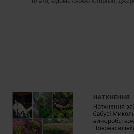
плато, відоме своєю історією, дж
НАТХНЕННЯ
Натхнення за
бабусі Миколи
виноробством 
Нововасилівк