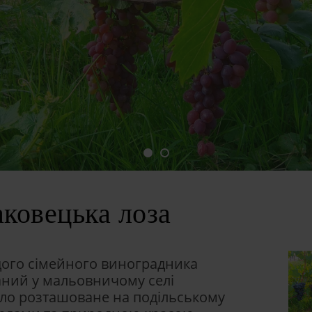
аковецька лоза
ого сімейного виноградника
аний у мальовничому селі
село розташоване на подільському