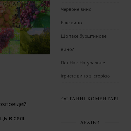
Червоне вино
Біле вино
Що таке бурштинове
вино?
Пет Нат: Натуральне
ігристе вино з історією
ОСТАННІ КОМЕНТАРІ
озповідей
ць в селі
АРХІВИ