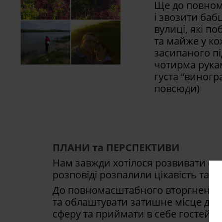
Ще до повном
і звозити бабц
вулиці, які п
та майже у ко
засипаного п
чотирма рука
густа “виногр
повсюди)
ПЛАНИ та ПЕРСПЕКТИВИ
Нам завжди хотілося розвивати свою
розповіді розпалили цікавість та а
До повномасштабного вторгнення
та облаштувати затишне місце для
сферу та приймати в себе гостей. З