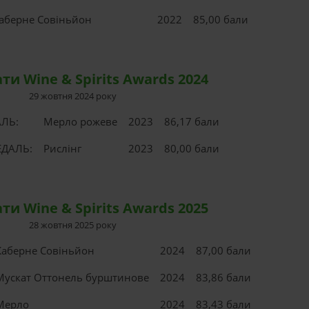
аберне Совіньйон
2022
85,00 бали
ти Wine & Spirits Awards 2024
29 жовтня 2024 року
ЛЬ:
Мерло рожеве
2023
86,17 бали
ДАЛЬ:
Рислінг
2023
80,00 бали
ти Wine & Spirits Awards 2025
28 жовтня 2025 року
Каберне Совіньйон
2024
87,00 бали
Мускат Оттонель бурштинове
2024
83,86 бали
Мерло
2024
83,43 бали