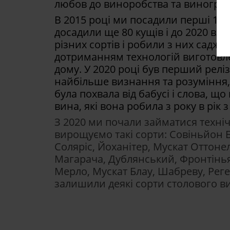
любов до виноробства та виноград
В 2015 році ми посадили перші 18 
досадили ще 80 кущів і до 2020 вж
різних сортів і робили з них саджан
дотриманням технологій виготовле
дому. У 2020 році був перший реліз
найбільше визнання та розуміння
була похвала від бабусі і слова, щ
вина, які вона робила з року в рік 
З 2020 ми почали займатися техні
вирощуємо такі сорти: Совіньйон Б
Соляріс, Йоханітер, Мускат Оттон
Магарача, Дублянський, Фронтіньяк
Мерло, Мускат Блау, Шабреву, Реге
залишили деякі сорти столового в