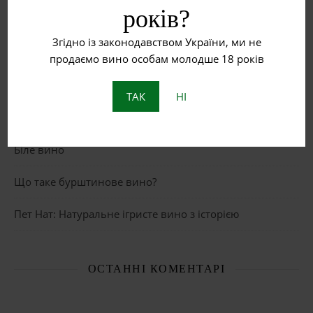
років?
Згідно із законодавством України, ми не
НЕДАВНІ ЗАПИСИ
продаємо вино особам молодше 18 років
Рожеве вино
ТАК
НІ
Червоне вино
Біле вино
Що таке бурштинове вино?
Пет Нат: Натуральне ігристе вино з історією
ОСТАННІ КОМЕНТАРІ