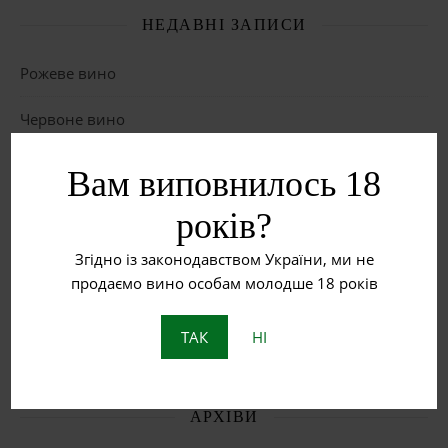
НЕДАВНІ ЗАПИСИ
Рожеве вино
Червоне вино
Біле вино
Вам виповнилось 18
Що таке бурштинове вино?
років?
Пет Нат: Натуральне ігристе вино з історією
Згідно із законодавством України, ми не
продаємо вино особам молодше 18 років
ОСТАННІ КОМЕНТАРІ
ТАК
НІ
АРХІВИ