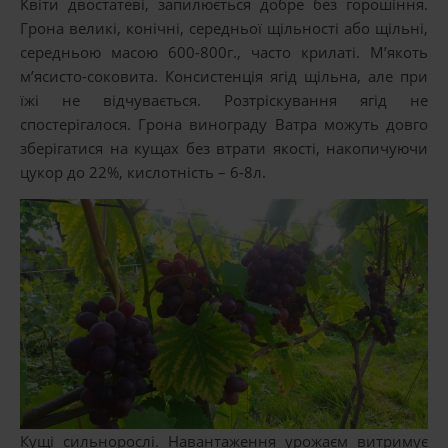
Квіти двостатеві, запилюється добре без горошіння.
Грона великі, конічні, середньої щільності або щільні,
середньою масою 600-800г., часто крилаті. М’якоть
м’ясисто-соковита. Консистенція ягід щільна, але при
їжі не відчувається. Розтріскування ягід не
спостерігалося. Грона винограду Ватра можуть довго
зберігатися на кущах без втрати якості, накопичуючи
цукор до 22%, кислотність – 6-8л.
Кущі сильнорослі. Навантаження урожаєм витримує