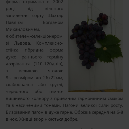
форма отримана в 2002
році від вільного
запилення сорту Шахтар
Павлієм Богданом
Михайловичем,
любителем-селекціонером
зі Львова. Комплексно-
стійка гібридна форма
дуже раннього терміну
дозрівання (110-120днів),
з великою ягодою
8г. розміром до 26х22мм,
слабоовальні або круглі,
червоного або темно-
вишневого кольору з приємним гармонійним смаком
та з насиченими тонами. Пагони великої сили росту.
Визрівання пагонів дуже гарне. Обрізка середня на 6-8
вічок. Живці вкорінюються добре.