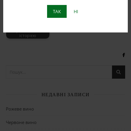
ТАК
НІ
Пет Нат: Натуральне
ігристе вино з
історією
НЕДАВНІ ЗАПИСИ
Рожеве вино
Червоне вино