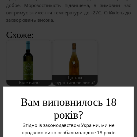
добре. Морозостійкість підвищена, в зимовий час
витримує зниження температури до -27С. Стійкість до
захворювань висока.
Схоже:
Що таке
Біле вино
бурштинове вино?
Вам виповнилось 18
років?
Згідно із законодавством України, ми не
Червоне вино
Рожеве вино
продаємо вино особам молодше 18 років