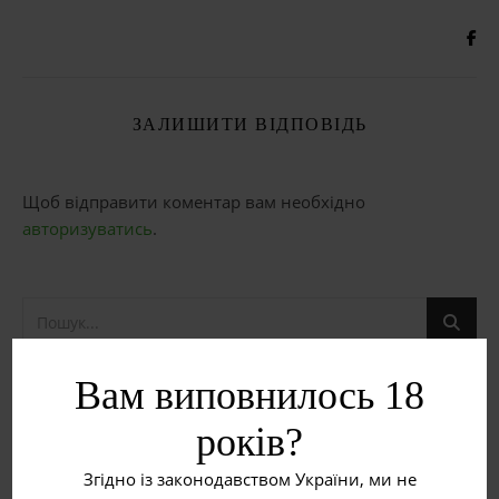
ЗАЛИШИТИ ВІДПОВІДЬ
Щоб відправити коментар вам необхідно
авторизуватись
.
Вам виповнилось 18
НЕДАВНІ ЗАПИСИ
років?
Рожеве вино
Згідно із законодавством України, ми не