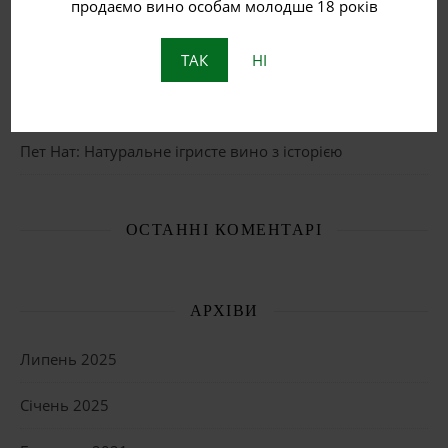
продаємо вино особам молодше 18 років
Червоне вино
Біле вино
ТАК
НІ
Що таке бурштинове вино?
Пет Нат: Натуральне ігристе вино з історією
ОСТАННІ КОМЕНТАРІ
АРХІВИ
Липень 2025
Січень 2025