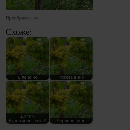
Преображення
Схоже:
Біле вино
Рожеве вино
Що таке
бурштинове вино?
Червоне вино