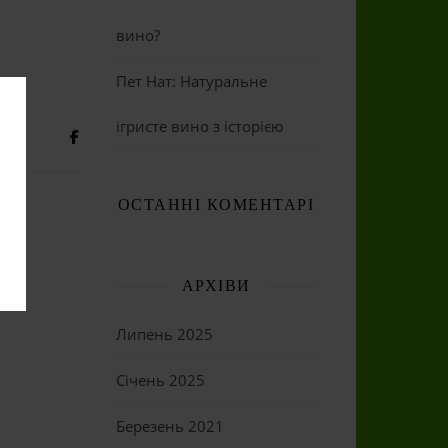
вино?
Пет Нат: Натуральне
ігристе вино з історією
ОСТАННІ КОМЕНТАРІ
АРХІВИ
Липень 2025
Січень 2025
Березень 2021