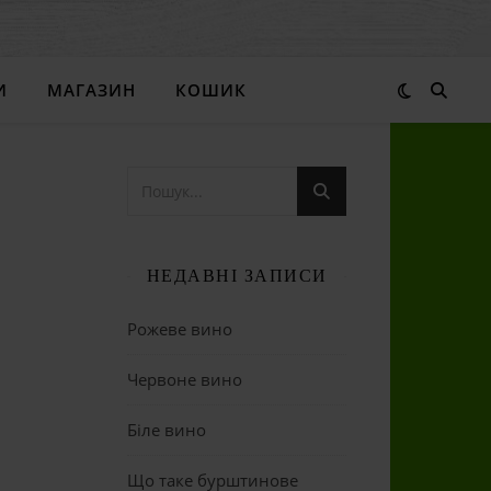
И
МАГАЗИН
КОШИК
НЕДАВНІ ЗАПИСИ
Рожеве вино
Червоне вино
Біле вино
Що таке бурштинове