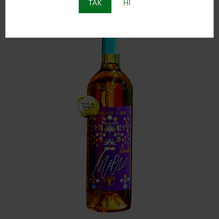
ТАК
НІ