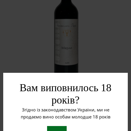
Вам виповнилось 18
Мерло
років?
600
₴
Згідно із законодавством України, ми не
продаємо вино особам молодше 18 років
ДОДАТИ В КОШИК