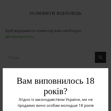
ЗАЛИШИТИ ВІДПОВІДЬ
Щоб відправити коментар вам необхідно
авторизуватись
.
НЕДАВНІ ЗАПИСИ
Вам виповнилось 18
Рожеве вино
років?
Згідно із законодавством України, ми не
Червоне вино
продаємо вино особам молодше 18 років