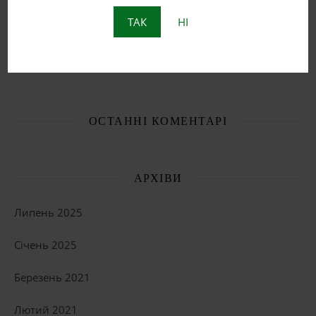
Біле вино
ТАК
НІ
Що таке бурштинове вино?
Пет Нат: Натуральне ігристе вино з історією
ОСТАННІ КОМЕНТАРІ
АРХІВИ
Липень 2025
Січень 2025
Березень 2021
Лютий 2021