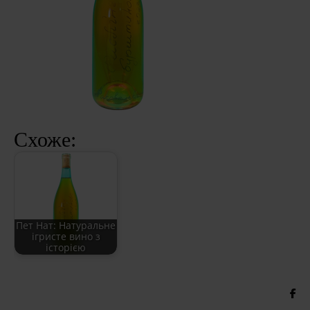
Схоже:
Пет Нат: Натуральне
ігристе вино з
історією